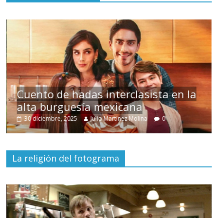
s
Cuento de hadas interclasista en la
alta burguesía mexicana
30 diciembre, 2025
Julio Martínez Molina
0
La religión del fotograma