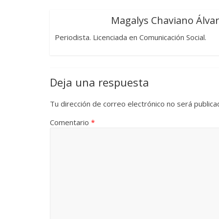
Magalys Chaviano Álva
Periodista. Licenciada en Comunicación Social.
Las series-caramelos de
Una serie 
Shondaland
de muchas 
13 marzo, 2026
Julio Martínez Molina
0
28 febrero, 2026
Deja una respuesta
Tu dirección de correo electrónico no será publica
Comentario
*
Divertida 
dramática 
Terror chamánico coreano
29 diciembre, 20
14 marzo, 2026
Julio Martínez Molina
0
0