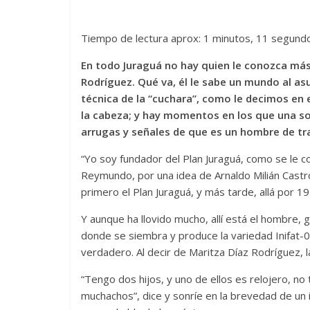
Tiempo de lectura aprox: 1 minutos, 11 segund
En todo Juraguá no hay quien le conozca más 
Rodríguez. Qué va, él le sabe un mundo al as
técnica de la “cuchara”, como le decimos en 
la cabeza; y hay momentos en los que una son
arrugas y señales de que es un hombre de tr
“Yo soy fundador del Plan Juraguá, como se le co
Reymundo, por una idea de Arnaldo Milián Castro
primero el Plan Juraguá, y más tarde, allá por 1
Y aunque ha llovido mucho, allí está el hombre,
donde se siembra y produce la variedad Inifat-
verdadero. Al decir de Maritza Díaz Rodríguez, l
“Tengo dos hijos, y uno de ellos es relojero, no
muchachos”, dice y sonríe en la brevedad de un i