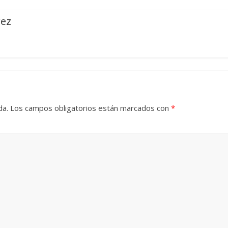
rez
Cuento de hadas
interclasista en la alta
con los defectos
burguesía mexicana
telenovelas
30 diciembre, 2025
Julio Martínez Mol
Julio Martínez Molina
0
0
da.
Los campos obligatorios están marcados con
*
comedia
argentina
Cine macizo de Cronenb
25
Julio Martínez Molina
28 diciembre, 2025
Julio Martínez Mol
0