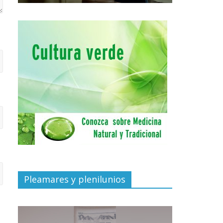
Pleamares y plenilunios