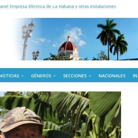
noche opacado por el alcohol
anel Empresa Eléctrica de La Habana y otras instalaciones
del Libro y el legado editorial cubano
iantes cubanos en certamen de ballet en Sudáfrica
 ICAIC, para los niños trabajamos
NOTICIAS
GÉNEROS
SECCIONES
NACIONALES
I