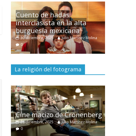
Un hombre entre dos
mundos
ina
15 mayo, 2026
Julio Martínez Molina
0
La religión del fotograma
El documental
Nuestra
tierra
y el despojo de los
erg
pueblos originarios
ina
30 junio, 2026
Julio Martínez Molina
0