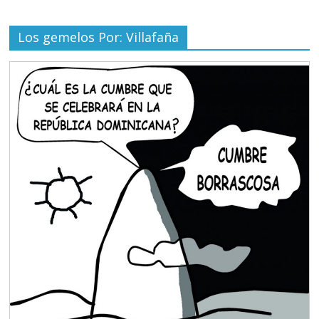
Los gemelos Por: Villafaña