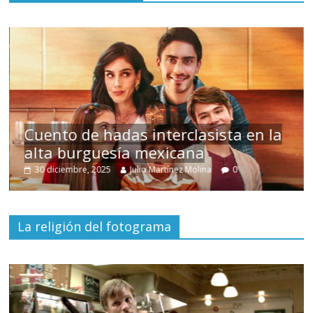
s
Cuento de hadas interclasista en la
alta burguesía mexicana
30 diciembre, 2025
Julio Martínez Molina
0
La religión del fotograma