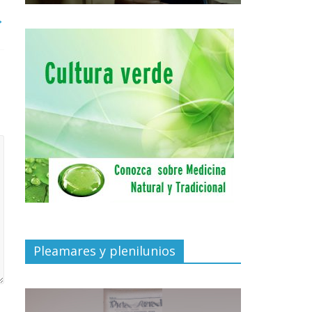
→
Pleamares y plenilunios