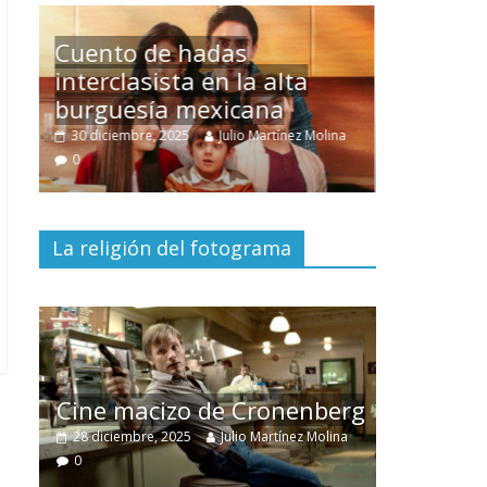
Un hombre entre dos
mundos
na
15 mayo, 2026
Julio Martínez Molina
0
La religión del fotograma
El documental
Nuestra
tierra
y el despojo de los
erg
pueblos originarios
na
30 junio, 2026
Julio Martínez Molina
0