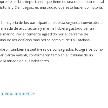
mpre se le da la importancia que tiene en una ciudad patrimonial;
historia y Cienfuegos, es una ciudad que está haciendo historia,
Cuento de hadas
interclasista en la alta
on los defectos
la mayoría de los participantes en esta segunda convocatoria.
burguesía mexicana
telenovelas
mezcla de arquitectura y mar, le hubiera gustado ver un
30 diciembre, 2025
Julio Martínez Moli
el marino, recientemente agredido por el derrame de
Julio Martínez Molina
0
0
 uno de los edificios más bellos como el de La Catalana.
uedaron también instantáneas de consagrados fotógrafos como
ar García Valenti, conformaron también el tribunal de un
e la mirada de sus habitantes.
comedia
argentina
Cine macizo de Cronenb
el medio ambiente
5
Julio Martínez Molina
28 diciembre, 2025
Julio Martínez Moli
0