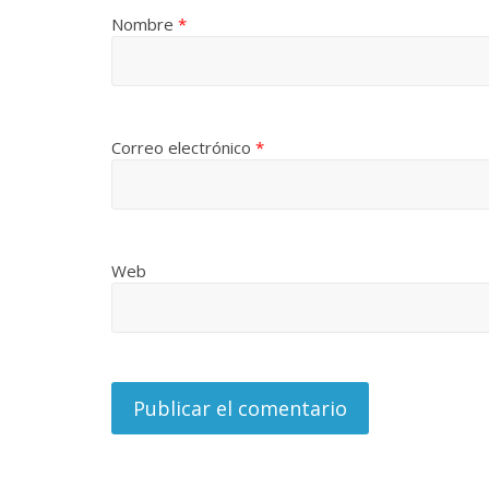
Nombre
*
La efímera 
Un vergel en las nieblas de
Villuendas
la nostalgia
21 septiembre, 20
12 octubre, 2024
Francisco G. Navarro
0
3
Correo electrónico
*
Web