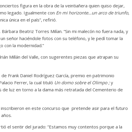
onciertos figura en la obra de la veintiañera quien quiso dejar,
como legado. Igualmente con
En mi horizonte…un arco de triunfo
,
ca única en el país”, refirió.
árbara Beatriz Torres Milían. “Sin mi malecón no fuera nada, y
un señor haciéndole fotos con su teléfono, y le pedí tomar la
ogo con la modernidad.”
ián Millán del Valle, con sugerentes piezas que atrapan su
s de Frank Daniel Rodríguez García, premio en patrimonio
alacio Ferrer, la cual tituló
Un domo sobre el Olimpo ;
y
es de luz en torno a la dama más retratada del Cementerio de
 inscribieron en este concurso que pretende asir para el futuro
 años.
rtió el sentir del jurado: ”Estamos muy contentos porque a la