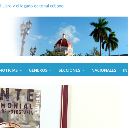
anel Empresa Eléctrica de La Habana y otras instalaciones
el Libro y el legado editorial cubano
iantes cubanos en certamen de ballet en Sudáfrica
 ICAIC, para los niños trabajamos
de una “crisis migratoria”
NOTICIAS
GÉNEROS
SECCIONES
NACIONALES
I