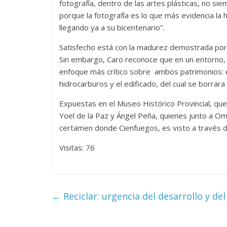
fotografía, dentro de las artes plásticas, no sie
porque la fotografía es lo que más evidencia la 
llegando ya a su bicentenario”.
Las series-caramelos de
Una serie c
Satisfecho está con la madurez demostrada por 
Shondaland
de muchas 
Sin embargo, Caro reconoce que en un entorno, 
enfoque más crítico sobre ambos patrimonios: 
13 marzo, 2026
Julio Martínez Molina
0
28 febrero, 2026
hidrocarburos y el edificado, del cual se borrara
Expuestas en el Museo Histórico Provincial, q
Yoel de la Paz y Ángel Peña, quienes junto a Om
certamen donde Cienfuegos, es visto a través d
Visitas: 76
Divertida 
dramática 
←
Reciclar: urgencia del desarrollo y d
Terror chamánico coreano
29 diciembre, 202
14 marzo, 2026
Julio Martínez Molina
0
0