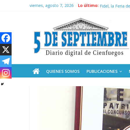
Saltar
viernes, agosto 7, 2026
Lo último:
Recorrió Díaz-C
al
Fidel, la Feria d
contenido
5
Premian a estud
Plan vacacional
Ceuta: anatomía 
Septiembre
Diario
digital
de
QUIENES SOMOS
PUBLICACIONES
Cienfuegos,
Cuba