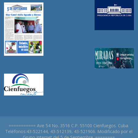
=========== Ave 54 No. 3516 C.P. 55100 Cienfuegos. Cuba.
Teléfonos:43-522144, 43-512139, 43-521906. Modificado por el
Grupo Internet del 5 de Septiembre. ========