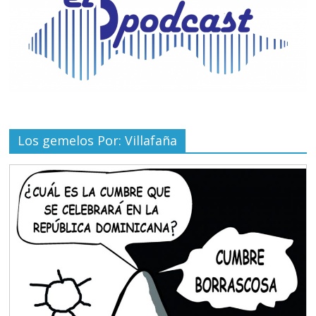
Los gemelos Por: Villafaña