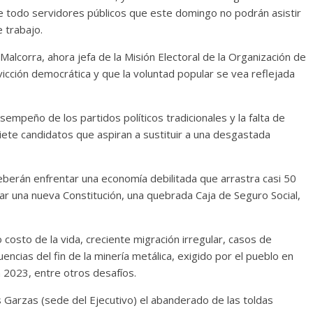
e todo servidores públicos que este domingo no podrán asistir
 trabajo.
 Malcorra, ahora jefa de la Misión Electoral de la Organización de
vicción democrática y que la voluntad popular se vea reflejada
empeño de los partidos políticos tradicionales y la falta de
an siete candidatos que aspiran a sustituir a una desgastada
eberán enfrentar una economía debilitada que arrastra casi 50
tar una nueva Constitución, una quebrada Caja de Seguro Social,
 costo de la vida, creciente migración irregular, casos de
uencias del fin de la minería metálica, exigido por el pueblo en
n 2023, entre otros desafíos.
s Garzas (sede del Ejecutivo) el abanderado de las toldas