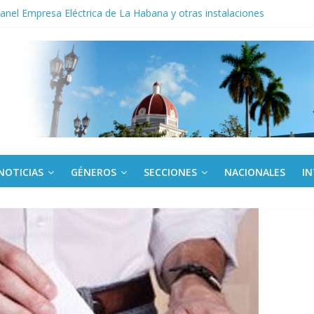
noche opacado por el alcohol
anel Empresa Eléctrica de La Habana y otras instalaciones
del Libro y el legado editorial cubano
iantes cubanos en certamen de ballet en Sudáfrica
 ICAIC, para los niños trabajamos
NOTICIAS
GÉNEROS
SECCIONES
NACIONALES
I