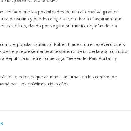
n de los jóvenes será decisiva.
 alertado que las posibilidades de una alternativa giran en
ura de Mulino y pueden dirigir su voto hacia el aspirante que
entras otros, dando por seguro su triunfo, dejarían de ir a
 como el popular cantautor Rubén Blades, quien aseveró que si
idente y representante al testaferro de un declarado corrupto
ra República un letrero que diga: “Se vende, País Portátil y
rán los electores que acudan a las urnas en los centros de
anamá para los próximos cinco años.
os