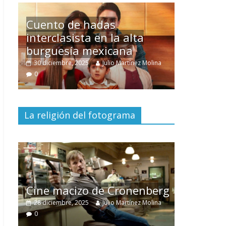
Un hombre entre dos
mundos
lina
15 mayo, 2026
Julio Martínez Molina
0
La religión del fotograma
El documental
Nuestra
tierra
y el despojo de los
erg
pueblos originarios
lina
30 junio, 2026
Julio Martínez Molina
0