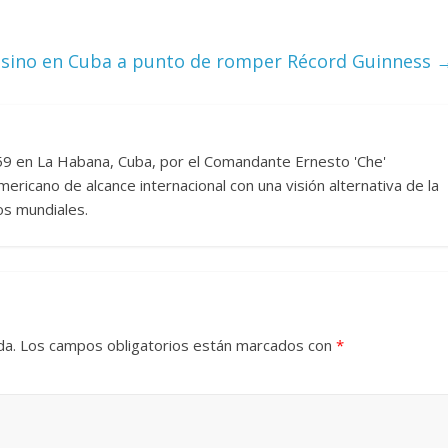
 Torre del
Responso por el alma
atormentada de Denís
sino en Cuba a punto de romper Récord Guinness
2024
Francisco G. Navarro
15 septiembre, 2024
Francisco G. Na
0
959 en La Habana, Cuba, por el Comandante Ernesto 'Che'
ericano de alcance internacional con una visión alternativa de la
os mundiales.
da.
Los campos obligatorios están marcados con
*