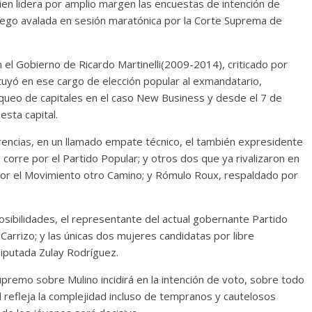
uien lidera por amplio margen las encuestas de intención de
uego avalada en sesión maratónica por la Corte Suprema de
Cuento de hadas
interclasista en la alta
con los defectos
 el Gobierno de Ricardo Martinelli(2009-2014), criticado por
burguesía mexicana
tituyó en ese cargo de elección popular al exmandatario,
 telenovelas
30 diciembre, 2025
Julio Martínez Mo
queo de capitales en el caso New Business y desde el 7 de
Julio Martínez Molina
0
0
esta capital.
erencias, en un llamado empate técnico, el también expresidente
corre por el Partido Popular; y otros dos que ya rivalizaron en
por el Movimiento otro Camino; y Rómulo Roux, respaldado por
sibilidades, el representante del actual gobernante Partido
arrizo; y las únicas dos mujeres candidatas por libre
comedia
diputada Zulay Rodríguez.
 argentina
Cine macizo de Cronenb
Supremo sobre Mulino incidirá en la intención de voto, sobre todo
25
Julio Martínez Molina
28 diciembre, 2025
Julio Martínez Mo
0
al refleja la complejidad incluso de tempranos y cautelosos