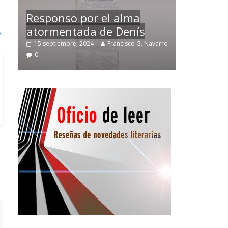
Temprano oficio de lector
→
varro
2 noviembre, 2024
Francisco G. Navarro
0