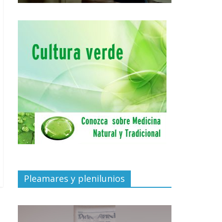
Pleamares y plenilunios