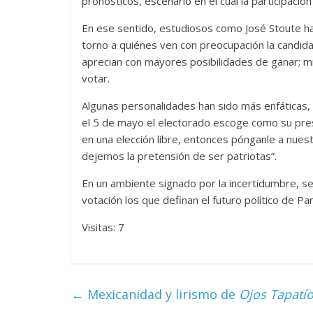
pronósticos, escenario en el cual la participació
En ese sentido, estudiosos como José Stoute han
torno a quiénes ven con preocupación la candidat
aprecian con mayores posibilidades de ganar; mi
votar.
Algunas personalidades han sido más enfáticas,
el 5 de mayo el electorado escoge como su pres
en una elección libre, entonces pónganle a nuest
dejemos la pretensión de ser patriotas”.
En un ambiente signado por la incertidumbre, se
votación los que definan el futuro político de P
Visitas: 7
←
Mexicanidad y lirismo de
Ojos Tapatí