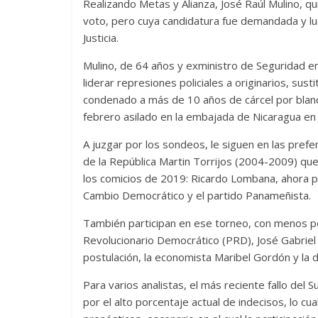
Realizando Metas y Alianza, José Raúl Mulino, q
voto, pero cuya candidatura fue demandada y l
Justicia.
Las series-caramelos de
Una serie 
Mulino, de 64 años y exministro de Seguridad en
liderar represiones policiales a originarios, sus
Shondaland
de muchas
condenado a más de 10 años de cárcel por blan
13 marzo, 2026
Julio Martínez Molina
0
28 febrero, 2026
febrero asilado en la embajada de Nicaragua en 
A juzgar por los sondeos, le siguen en las pref
de la República Martin Torrijos (2004-2009) que 
los comicios de 2019: Ricardo Lombana, ahora 
Cambio Democrático y el partido Panameñista.
También participan en ese torneo, con menos po
Revolucionario Democrático (PRD), José Gabriel C
Divertida 
postulación, la economista Maribel Gordón y la 
dramática
Terror chamánico coreano
Para varios analistas, el más reciente fallo del 
29 diciembre, 20
14 marzo, 2026
Julio Martínez Molina
0
0
por el alto porcentaje actual de indecisos, lo cu