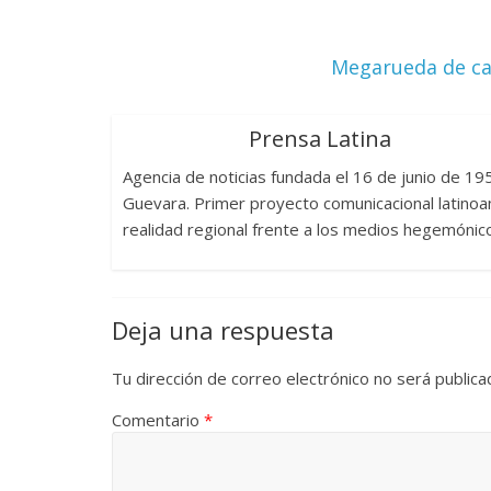
La efímera
Un vergel en las nieblas de
Villuendas
Megarueda de ca
la nostalgia
21 septiembre, 
12 octubre, 2024
Francisco G. Navarro
0
3
Prensa Latina
Agencia de noticias fundada el 16 de junio de 1
Guevara. Primer proyecto comunicacional latinoam
realidad regional frente a los medios hegemónic
Deja una respuesta
Tu dirección de correo electrónico no será publica
Comentario
*