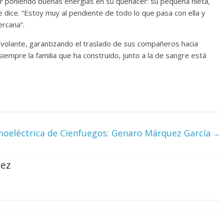
ar poniendo buenas energías en su quehacer: su pequeña nieta,
 dice. “Estoy muy al pendiente de todo lo que pasa con ella y
ercana”.
 volante, garantizando el traslado de sus compañeros hacia
 siempre la familia que ha construido, junto a la de sangre está
moeléctrica de Cienfuegos: Genaro Márquez García
rez