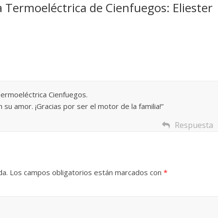
a Termoeléctrica de Cienfuegos: Eliester
Cuento de hadas
interclasista en la alta
on los defectos
burguesía mexicana
telenovelas
30 diciembre, 2025
Julio Martínez Moli
Julio Martínez Molina
0
0
Termoeléctrica Cienfuegos.
 su amor. ¡Gracias por ser el motor de la familia!”
Respuesta
 comedia
da.
Los campos obligatorios están marcados con
*
 argentina
Cine macizo de Cronen
025
Julio Martínez Molina
28 diciembre, 2025
Julio Martínez Mo
0