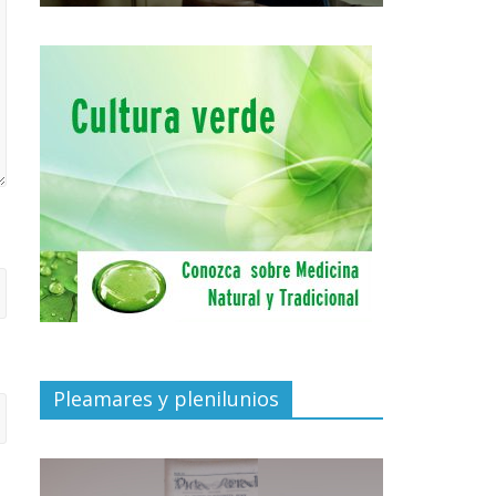
Pleamares y plenilunios