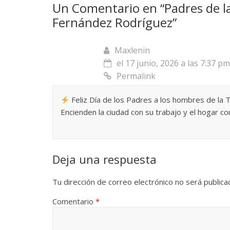
Un Comentario en “
Padres de l
Fernández Rodríguez
”
Las series-caramelos de
Una serie c
Maxlenin
Shondaland
de muchas 
el 17 junio, 2026 a las 7:37 pm
Permalink
13 marzo, 2026
Julio Martínez Molina
0
28 febrero, 2026
Feliz Día de los Padres a los hombres de la 
Encienden la ciudad con su trabajo y el hogar con
Deja una respuesta
Divertida
Tu dirección de correo electrónico no será publica
dramática
Comentario
*
Terror chamánico coreano
29 diciembre, 2
14 marzo, 2026
Julio Martínez Molina
0
0