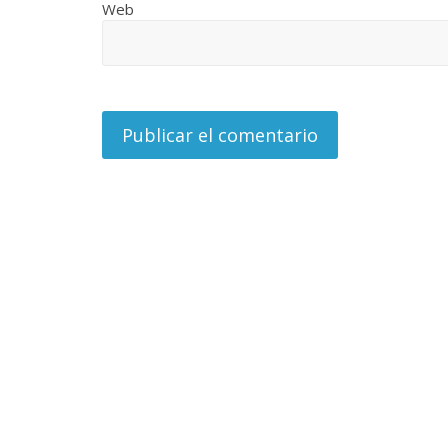
Web
La efímera
Un vergel en las nieblas de
Villuendas
la nostalgia
21 septiembre, 
12 octubre, 2024
Francisco G. Navarro
0
3