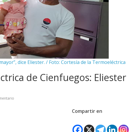
ayor”, dice Eliester. / Foto: Cortesía de la Termoeléctrica
trica de Cienfuegos: Eliester
mentario
Compartir en