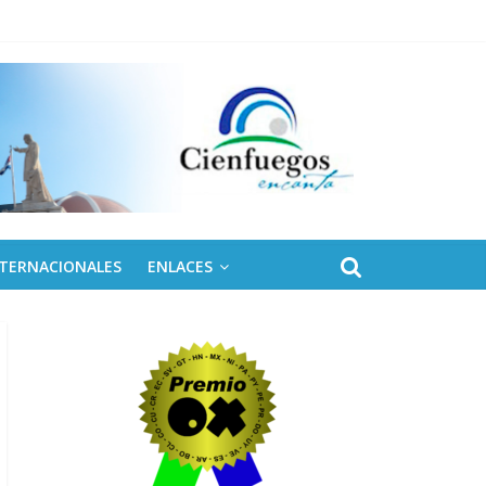
 de Fidel
NTERNACIONALES
ENLACES