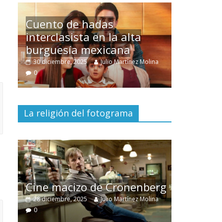
Un hombre entre dos
mundos
na
15 mayo, 2026
Julio Martínez Molina
0
La religión del fotograma
El documental
Nuestra
tierra
y el despojo de los
berg
pueblos originarios
lina
30 junio, 2026
Julio Martínez Molina
0