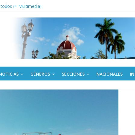
a edición semanal en PDF del 7 de agosto
or todos (+ Multimedia)
: En imágenes la prensa cubana rinde tributo al Comandante (+ Fotos)
fronteras: brigada chilena viaja a Cuba con donativos por el centenario
Va: cien años, cien escuelas
NOTICIAS
GÉNEROS
SECCIONES
NACIONALES
I