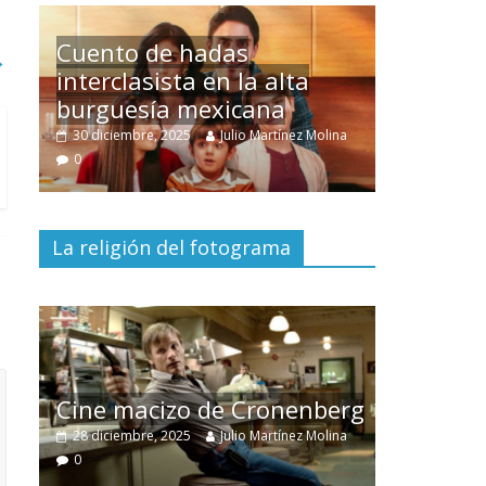
→
Un hombre entre dos
mundos
lina
15 mayo, 2026
Julio Martínez Molina
0
La religión del fotograma
El documental
Nuestra
tierra
y el despojo de los
berg
pueblos originarios
lina
30 junio, 2026
Julio Martínez Molina
0