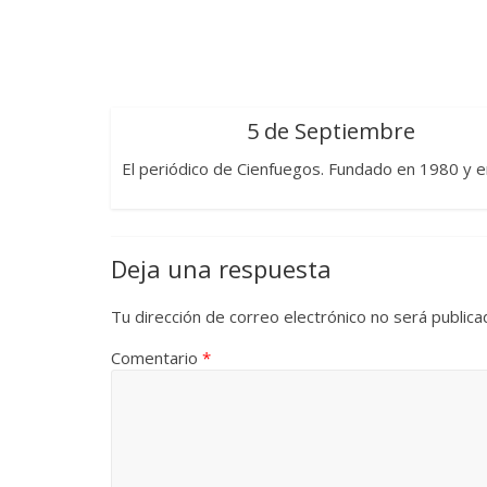
Las series-caramelos de
Una serie 
Shondaland
de muchas
5 de Septiembre
13 marzo, 2026
Julio Martínez Molina
0
28 febrero, 202
El periódico de Cienfuegos. Fundado en 1980 y e
Deja una respuesta
Tu dirección de correo electrónico no será publica
Comentario
*
Divertida
dramática
Terror chamánico coreano
29 diciembre, 2
14 marzo, 2026
Julio Martínez Molina
0
0