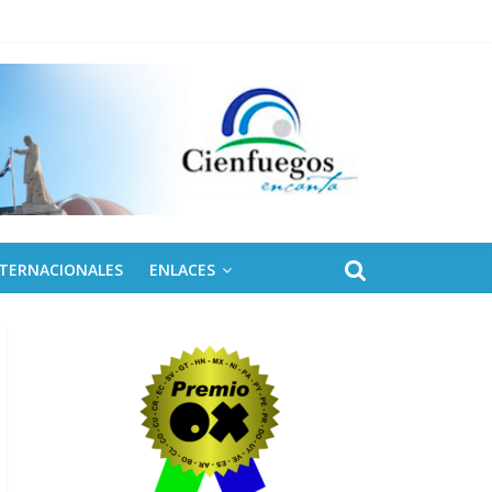
 de Fidel
NTERNACIONALES
ENLACES