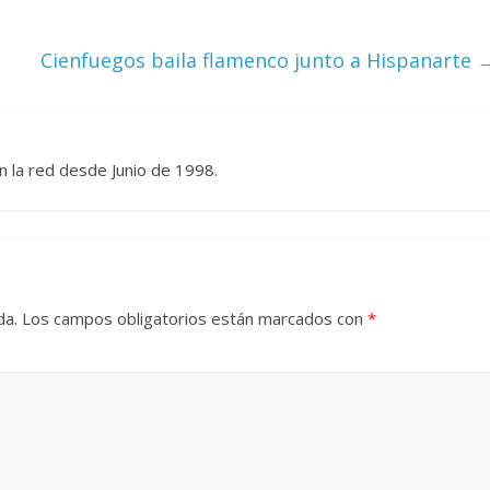
Cuento de hadas
Cienfuegos baila flamenco junto a Hispanarte
interclasista en la alta
con los defectos
burguesía mexicana
 telenovelas
30 diciembre, 2025
Julio Martínez Mo
6
Julio Martínez Molina
0
0
n la red desde Junio de 1998.
da.
Los campos obligatorios están marcados con
*
 comedia
 argentina
Cine macizo de Cronen
025
Julio Martínez Molina
28 diciembre, 2025
Julio Martínez Mo
0