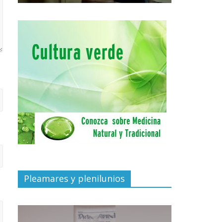
Pleamares y plenilunios