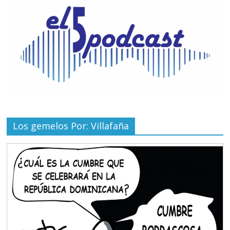
Los gemelos Por: Villafaña