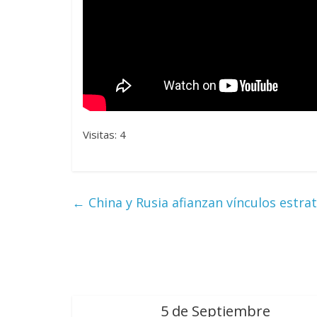
Visitas: 4
←
China y Rusia afianzan vínculos estr
5 de Septiembre