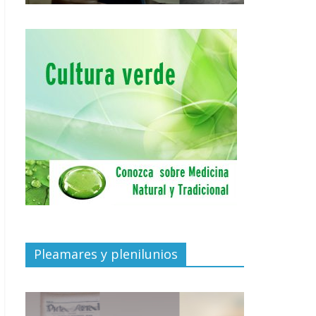
Pleamares y plenilunios