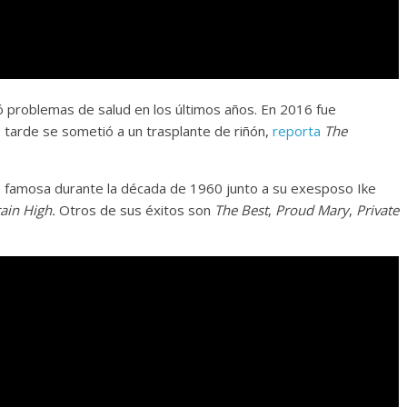
Cuento de hadas
interclasista en la alta
burguesía mexicana
ó problemas de salud en los últimos años. En 2016 fue
30 diciembre, 2025
Julio Martínez Moli
s tarde se sometió a un trasplante de riñón,
reporta
The
0
hizo famosa durante la década de 1960 junto a su exesposo Ike
ain High.
Otros de sus éxitos son
The Best
,
Proud Mary
,
Private
Cine macizo de Cronenb
28 diciembre, 2025
Julio Martínez Moli
0