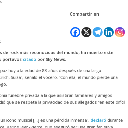
s
Compartir en
s
tas de rock más reconocidas del mundo, ha muerto este
su portavoz
citado
por Sky News.
 en paz hoy a la edad de 83 años después de una larga
ch, Suiza”, señaló el vocero. “Con ella, el mundo pierde una
egó.
ia fúnebre privada a la que asistirán familiares y amigos
ió que se respete la privacidad de sus allegados “en este difícil
a un icono musical […] es una pérdida inmensa”,
declaró
durante
ca, Karine Jean-Pierre, que aseguró ser una gran fan suya.