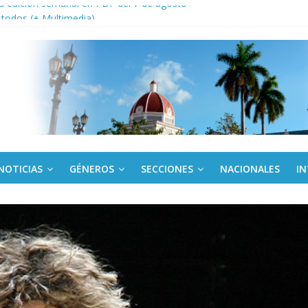
a edición semanal en PDF del 7 de agosto
or todos (+ Multimedia)
: En imágenes la prensa cubana rinde tributo al Comandante (+ Fotos)
fronteras: brigada chilena viaja a Cuba con donativos por el centenario
Va: cien años, cien escuelas
NOTICIAS
GÉNEROS
SECCIONES
NACIONALES
I