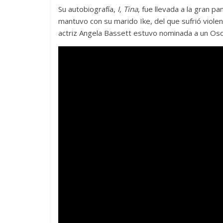
Su autobiografía,
I, Tina
, fue llevada a la gran pa
mantuvo con su marido Ike, del que sufrió violenc
actriz Angela Bassett estuvo nominada a un Oscar