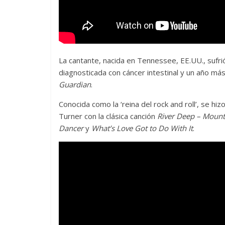
La cantante, nacida en Tennessee, EE.UU., sufri
diagnosticada con cáncer intestinal y un año má
Guardian
.
Conocida como la ‘reina del rock and roll’, se 
Turner con la clásica canción
River Deep – Mount
Dancer
y
What’s Love Got to Do With It
.