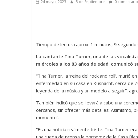
24 mayo, 2023
5 de Septiembre
0 comentario
Tiempo de lectura aprox: 1 minutos, 9 segundo
La cantante Tina Turner, una de las vocalis
miércoles a los 83 años de edad, comunicó 
“Tina Turner, la ‘reina del rock and roll’, murió
enfermedad en su casa en Kusnacht, cerca de Zúri
leyenda de la música y un modelo a seguir”, agr
También indicó que se llevará a cabo una ceremon
cercanos, sin ofrecer más detalles. Asimismo, pid
momento”.
“Es una noticia realmente triste. Tina Turner er
una rueda de prensa la portavoz de la Casa Blan