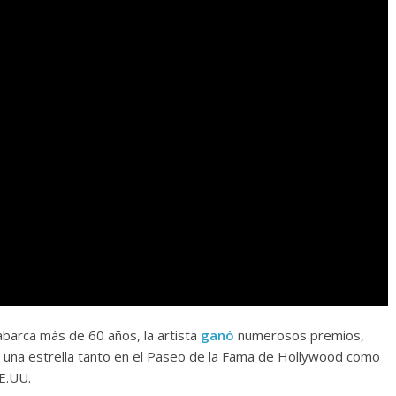
 abarca más de 60 años, la artista
ganó
numerosos premios,
 una estrella tanto en el Paseo de la Fama de Hollywood como
E.UU.