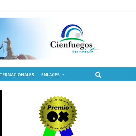
 de Fidel
NTERNACIONALES
ENLACES