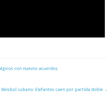
atégicos con nuevos acuerdos
Béisbol cubano: Elefantes caen por partida doble