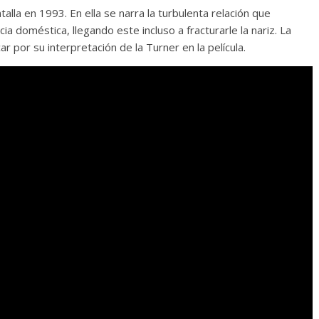
ntalla en 1993. En ella se narra la turbulenta relación que
Responso por el alma
ia doméstica, llegando este incluso a fracturarle la nariz. La
atormentada de Denís
 por su interpretación de la Turner en la película.
15 septiembre, 2024
Francisco G. Nav
0