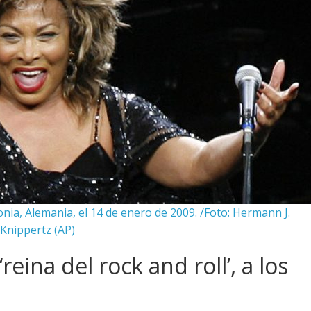
nia, Alemania, el 14 de enero de 2009. /Foto: Hermann J.
Knippertz (AP)
reina del rock and roll’, a los