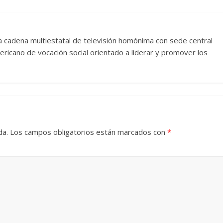
Torre del
Responso por el alma
atormentada de Denís
 la cadena multiestatal de televisión homónima con sede central
024
Francisco G. Navarro
15 septiembre, 2024
Francisco G. Nav
ricano de vocación social orientado a liderar y promover los
0
da.
Los campos obligatorios están marcados con
*