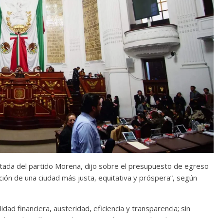
Cuento de hadas
interclasista en la alta
burguesía mexicana
30 diciembre, 2025
Julio Martínez Moli
0
utada del partido Morena, dijo sobre el presupuesto de egreso
comedia
ión de una ciudad más justa, equitativa y próspera”, según
argentina
Cine macizo de Cronenb
25
Julio Martínez Molina
28 diciembre, 2025
Julio Martínez Mol
0
idad financiera, austeridad, eficiencia y transparencia; sin