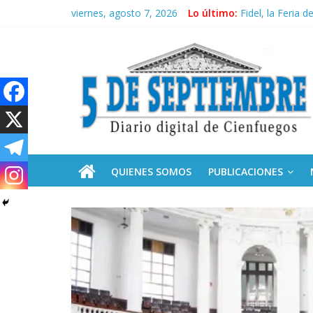
Saltar
viernes, agosto 7, 2026
Lo último:
Recorrió Díaz-C
al
Fidel, la Feria d
contenido
5
Premian a estud
Plan vacacional
Ceuta: anatomía 
Septiembre
Diario
digital
de
QUIENES SOMOS
PUBLICACIONES
Cienfuegos,
Cuba