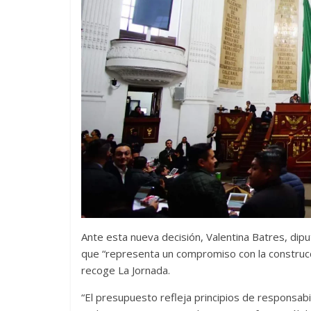
Ante esta nueva decisión, Valentina Batres, dip
Divertida 
que “representa un compromiso con la construcc
dramática 
recoge La Jornada.
Terror chamánico coreano
29 diciembre, 20
14 marzo, 2026
Julio Martínez Molina
0
0
“El presupuesto refleja principios de responsabil