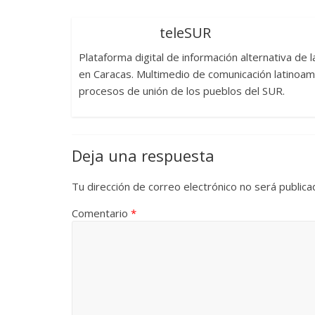
La efímera 
teleSUR
Un vergel en las nieblas de
Villuendas
la nostalgia
Plataforma digital de información alternativa de
21 septiembre, 2
en Caracas. Multimedio de comunicación latinoame
12 octubre, 2024
Francisco G. Navarro
0
3
procesos de unión de los pueblos del SUR.
Deja una respuesta
Tu dirección de correo electrónico no será publica
Comentario
*