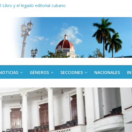
anel Empresa Eléctrica de La Habana y otras instalaciones
el Libro y el legado editorial cubano
iantes cubanos en certamen de ballet en Sudáfrica
 ICAIC, para los niños trabajamos
de una “crisis migratoria”
NOTICIAS
GÉNEROS
SECCIONES
NACIONALES
I