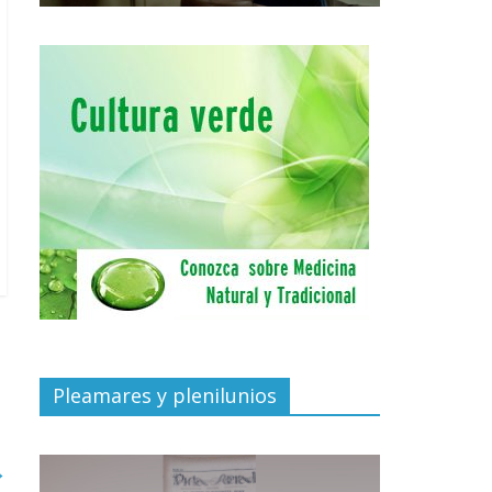
Pleamares y plenilunios
→