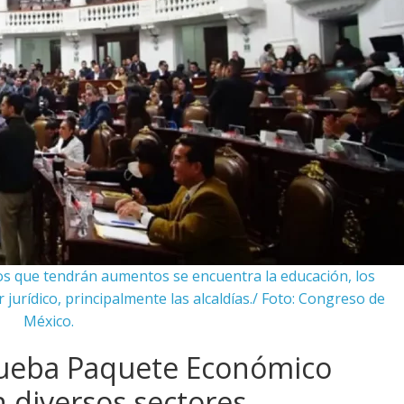
dos que tendrán aumentos se encuentra la educación, los
 jurídico, principalmente las alcaldías./ Foto: Congreso de
México.
rueba Paquete Económico
 diversos sectores