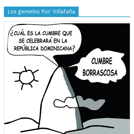
Los gemelos Por: Villafaña