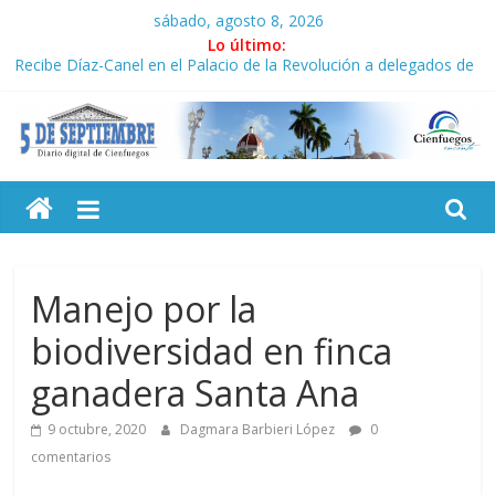
Saltar
sábado, agosto 8, 2026
al
Lo último:
contenido
Recibe Díaz-Canel en el Palacio de la Revolución a delegados de
la IV Asamblea Continental ALBA Movimientos
Frente Amplio de Dominicana reivindica legado de Fidel Castro
La derecha de América Latina corteja al escudo
5
MLB: Dodgers ante el espejo de su séptima caída
Cuba: Incentivos fiscales para impulsar las energías renovables
Septiembre
Diario
Manejo por la
digital
biodiversidad en finca
de
Cienfuegos,
ganadera Santa Ana
Cuba
9 octubre, 2020
Dagmara Barbieri López
0
comentarios