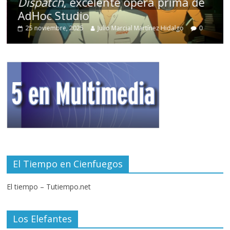
Dispatch
, excelente ópera prima de
AdHoc Studio
25 noviembre, 2025
Julio Marcial Martínez Hidalgo
0
El Tiempo en Cienfuegos
El tiempo – Tutiempo.net
Los Elefantes