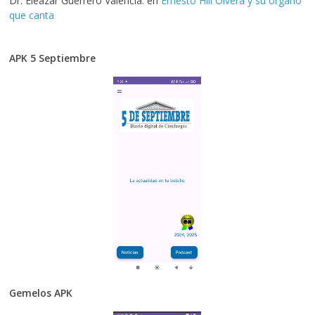
Dr. Eleazar Guerrero Valencia.
en
Ernesto Hill Olvera y su órgano
que canta
APK 5 Septiembre
Gemelos APK