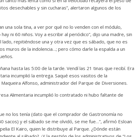
n tanto más lenta como si en la velocidad recayera el peso de
sitos desechables y sin cucharas”, alertaron algunos de los
n una sola tina, a ver por qué no lo venden con el módulo,
y ni 60 niños. Voy a escribir al periódico”, dijo una madre, sin
l lado, repitiéndose una y otra vez que es sábado, que no es
los muros de la indolencia…; pero cómo darle la espalda a un
ueños.
na hasta las 5:00 de la tarde. Vendí las 21 tinas que recibí. Era
taria incumplió la entrega. Saqué esos vasitos de la
 Maqueira Alfonso, administrador del Parque de Diversiones.
sa Alimentaria incumplió lo contratado ni hubo faltante de
que no los tenía (dato que el comprador de Gastronomía no
40 sacos) y el sábado se me olvidó, se me fue…”, afirmó Esloan
elia El Kairo, quien le distribuye al Parque. ¿Dónde están
ndiente al sábado? ¿Y la gestión de los administrativos de “Los