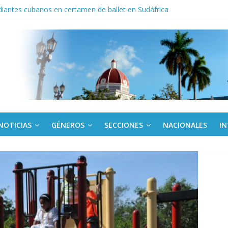
iantes cubanos en certamen de ballet en Sudáfrica
 ICAIC, para los niños trabajamos
noche opacado por el alcohol
anel Empresa Eléctrica de La Habana y otras instalaciones
del Libro y el legado editorial cubano
NOTICIAS
GÉNEROS
SECCIONES
NACIONALES
I