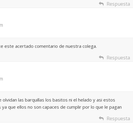
Respuesta
 alma
 Denís
Temprano oficio de lector
pm
ancisco G. Navarro
2 noviembre, 2024
Francisco G. Navarro
0
ce este acertado comentario de nuestra colega.
Respuesta
pm
olvidan las barquillas los basitos ni el helado y asi estos
 ya que ellos no son capaces de cumplir por lo que le pagan
Respuesta