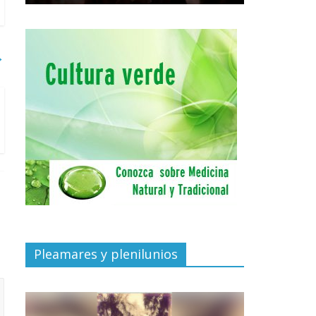
→
Pleamares y plenilunios