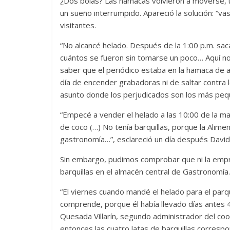
¿Dos bolas? Las hamacas volvieron a moverse, u
un sueño interrumpido. Apareció la solución: “va
visitantes.
“No alcancé helado. Después de la 1:00 p.m. saca
cuántos se fueron sin tomarse un poco… Aquí no ha
saber que el periódico estaba en la hamaca de a
día de encender grabadoras ni de saltar contra 
asunto donde los perjudicados son los más peq
“Empecé a vender el helado a las 10:00 de la maña
de coco (…) No tenía barquillas, porque la Alimen
gastronomía…”, esclareció un día después David
Sin embargo, pudimos comprobar que ni la empre
barquillas en el almacén central de Gastronomía.
“El viernes cuando mandé el helado para el par
comprende, porque él había llevado días antes 
Quesada Villarín, segundo administrador del coop
entonces las cuatro latas de barquillas correspo