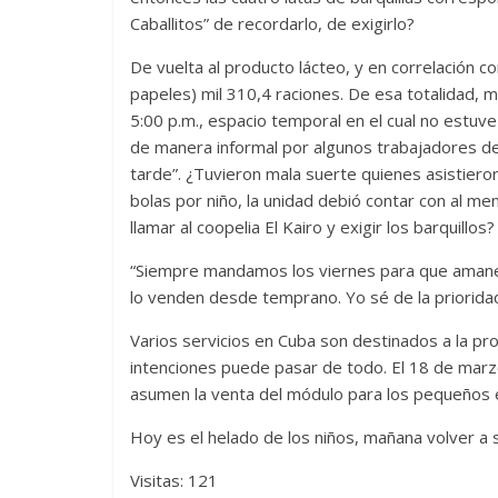
Caballitos” de recordarlo, de exigirlo?
Cuento de hadas
De vuelta al producto lácteo, y en correlación 
interclasista en l
papeles) mil 310,4 raciones. De esa totalidad, m
burguesía mexic
5:00 p.m., espacio temporal en el cual no estuv
30 diciembre, 2025
Julio
de manera informal por algunos trabajadores del 
0
tarde”. ¿Tuvieron mala suerte quienes asistiero
bolas por niño, la unidad debió contar con al m
llamar al coopelia El Kairo y exigir los barquillos?
“Siempre mandamos los viernes para que amanez
lo venden desde temprano. Yo sé de la prioridad
Varios servicios en Cuba son destinados a la pr
intenciones puede pasar de todo. El 18 de marzo
asumen la venta del módulo para los pequeños 
Cine macizo de 
Hoy es el helado de los niños, mañana volver a sa
28 diciembre, 2025
Juli
0
Visitas: 121