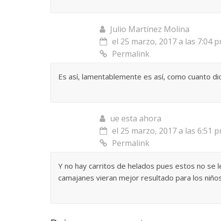
Responso por el
atormentada de
Julio Martínez Molina
el 25 marzo, 2017 a las 7:04 
15 septiembre, 2024
Fr
Permalink
0
Es así, lamentablemente es así, como cuanto di
ue esta ahora
el 25 marzo, 2017 a las 6:51 
Permalink
Y no hay carritos de helados pues estos no se le 
camajanes vieran mejor resultado para los niños