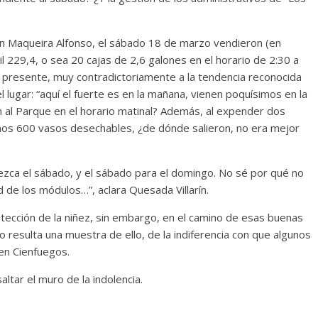
con Maqueira Alfonso, el sábado 18 de marzo vendieron (en
a alta
il 229,4, o sea 20 cajas de 2,6 galones en el horario de 2:30 a
Un hombre entre dos
ana
e presente, muy contradictoriamente a la tendencia reconocida
mundos
 Martínez Molina
lugar: “aquí el fuerte es en la mañana, vienen poquísimos en la
15 mayo, 2026
Julio Martínez Molina
0
n al Parque en el horario matinal? Además, al expender dos
enos 600 vasos desechables, ¿de dónde salieron, no era mejor
ca el sábado, y el sábado para el domingo. No sé por qué no
 de los módulos…”, aclara Quesada Villarín.
otección de la niñez, sin embargo, en el camino de esas buenas
 resulta una muestra de ello, de la indiferencia con que algunos
El documental
Nuestra
en Cienfuegos.
tierra
y el despojo de los
Cronenberg
ltar el muro de la indolencia.
pueblos originarios
o Martínez Molina
30 junio, 2026
Julio Martínez Molina
0