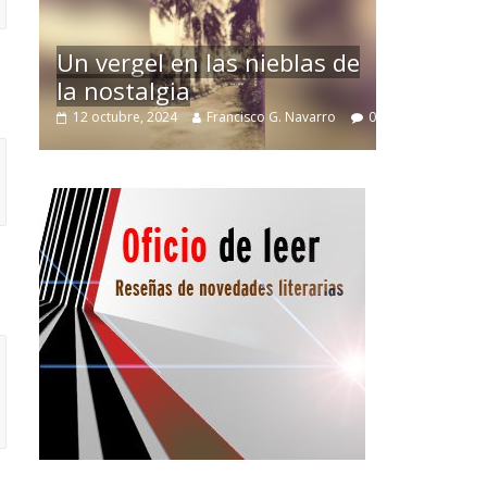
La efímera To
Un vergel en las nieblas de
Villuendas
la nostalgia
21 septiembre, 2024
12 octubre, 2024
Francisco G. Navarro
0
3