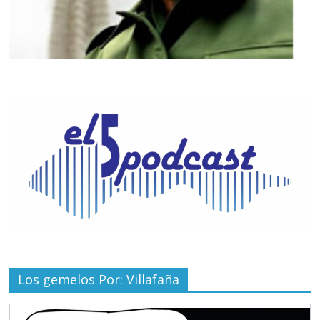
Los gemelos Por: Villafaña