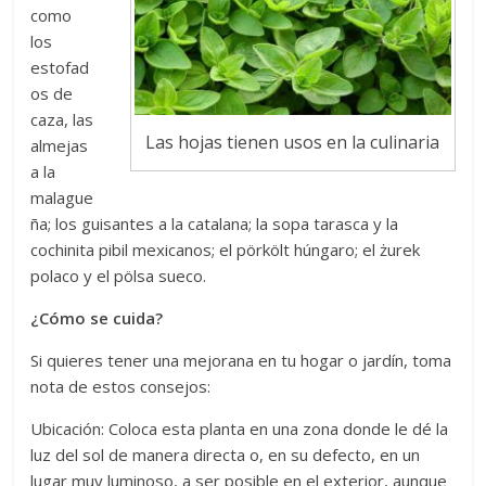
como
los
estofad
os de
caza, las
Las hojas tienen usos en la culinaria
almejas
a la
malague
ña; los guisantes a la catalana; la sopa tarasca y la
cochinita pibil mexicanos; el pörkölt húngaro; el żurek
polaco y el pölsa sueco.
¿Cómo se cuida?
Si quieres tener una mejorana en tu hogar o jardín, toma
nota de estos consejos:
Ubicación: Coloca esta planta en una zona donde le dé la
luz del sol de manera directa o, en su defecto, en un
lugar muy luminoso, a ser posible en el exterior, aunque