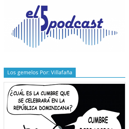
Los gemelos Por: Villafaña