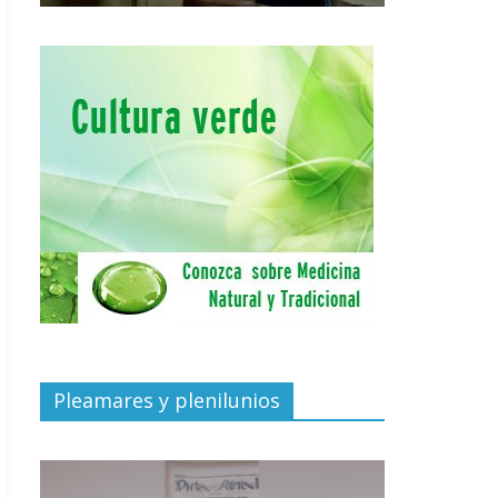
Pleamares y plenilunios