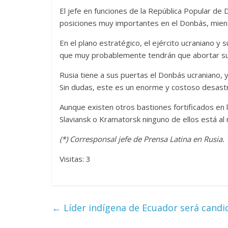
El jefe en funciones de la República Popular de
La efímera
posiciones muy importantes en el Donbás, mientra
Un vergel en las nieblas de
Villuendas
la nostalgia
En el plano estratégico, el ejército ucraniano y
21 septiembre, 2
que muy probablemente tendrán que abortar su 
12 octubre, 2024
Francisco G. Navarro
0
3
Rusia tiene a sus puertas el Donbás ucraniano, 
Sin dudas, este es un enorme y costoso desastre
Aunque existen otros bastiones fortificados en 
Slaviansk o Kramatorsk ninguno de ellos está al 
(*) Corresponsal jefe de Prensa Latina en Rusia.
Visitas: 3
←
Líder indígena de Ecuador será candid