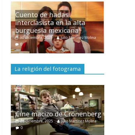
Un hombre entre dos
mundos
na
15 mayo, 2026
Julio Martínez Molina
0
La religión del fotograma
El documental
Nuestra
tierra
y el despojo de los
erg
pueblos originarios
na
30 junio, 2026
Julio Martínez Molina
0