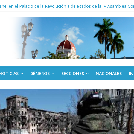
to del límite para trasferir desde la tarjeta Red
anel en el Palacio de la Revolución a delegados de la IV Asamblea C
 de Dominicana reivindica legado de Fidel Castro
 América Latina corteja al escudo
ante el espejo de su séptima caída
NOTICIAS
GÉNEROS
SECCIONES
NACIONALES
I