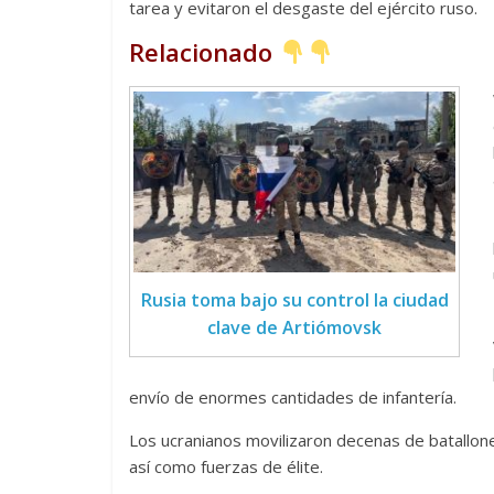
tarea y evitaron el desgaste del ejército ruso.
Relacionado
Las series-caramelos de
Una serie c
Shondaland
de muchas 
13 marzo, 2026
Julio Martínez Molina
0
28 febrero, 2026
Rusia toma bajo su control la ciudad
clave de Artiómovsk
Divertida 
envío de enormes cantidades de infantería.
dramática 
Terror chamánico coreano
Los ucranianos movilizaron decenas de batallone
29 diciembre, 202
así como fuerzas de élite.
14 marzo, 2026
Julio Martínez Molina
0
0