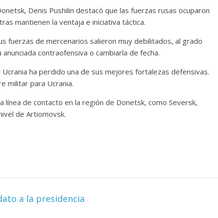
 Donetsk, Denis Pushilin destacó que las fuerzas rusas ocuparon
 Torre del
Responso por el alma
s mantienen la ventaja e iniciativa táctica.
atormentada de Denís
 sus fuerzas de mercenarios salieron muy debilitados, al grado
024
Francisco G. Navarro
15 septiembre, 2024
Francisco G. Na
anunciada contraofensiva o cambiarla de fecha.
0
y Ucrania ha perdido una de sus mejores fortalezas defensivas.
 militar para Ucrania.
la línea de contacto en la región de Donetsk, como Seversk,
nivel de Artiomovsk.
ato a la presidencia