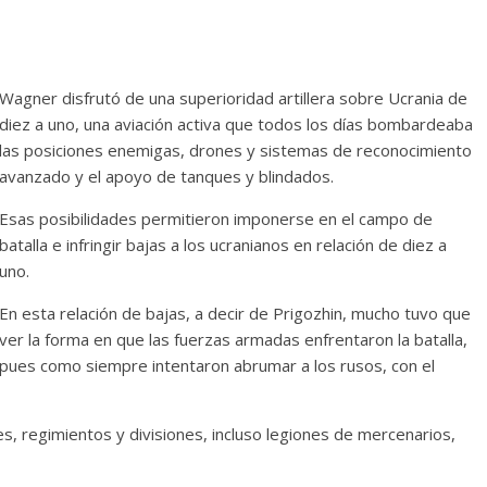
Cuento de hadas
interclasista en la alta
Wagner disfrutó de una superioridad artillera sobre Ucrania de
on los defectos
burguesía mexicana
diez a uno, una aviación activa que todos los días bombardeaba
telenovelas
30 diciembre, 2025
Julio Martínez Moli
las posiciones enemigas, drones y sistemas de reconocimiento
Julio Martínez Molina
0
0
avanzado y el apoyo de tanques y blindados.
Esas posibilidades permitieron imponerse en el campo de
batalla e infringir bajas a los ucranianos en relación de diez a
uno.
En esta relación de bajas, a decir de Prigozhin, mucho tuvo que
ver la forma en que las fuerzas armadas enfrentaron la batalla,
pues como siempre intentaron abrumar a los rusos, con el
comedia
argentina
Cine macizo de Cronenb
s, regimientos y divisiones, incluso legiones de mercenarios,
5
Julio Martínez Molina
28 diciembre, 2025
Julio Martínez Moli
0