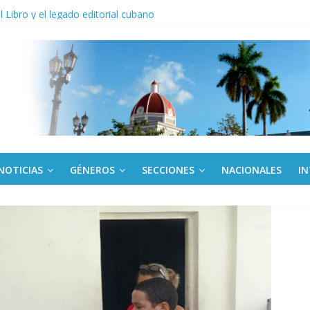
anel Empresa Eléctrica de La Habana y otras instalaciones
el Libro y el legado editorial cubano
iantes cubanos en certamen de ballet en Sudáfrica
 ICAIC, para los niños trabajamos
de una “crisis migratoria”
NOTICIAS
GÉNEROS
SECCIONES
NACIONALES
I