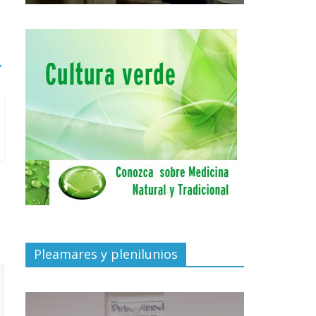
→
Pleamares y plenilunios