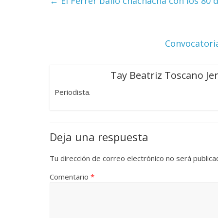
←
El Ferrer bailó chachachá con los 80 
Convocatoria
Tay Beatriz Toscano Je
Periodista.
Deja una respuesta
Tu dirección de correo electrónico no será publica
Comentario
*