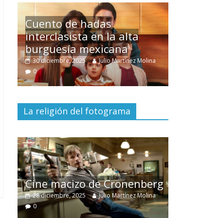
Un hombre entre dos
mundos
lina
15 mayo, 2026
Julio Martínez Molina
0
La religión del fotograma
El documental
Nuestra
tierra
y el despojo de los
berg
pueblos originarios
lina
30 junio, 2026
Julio Martínez Molina
0