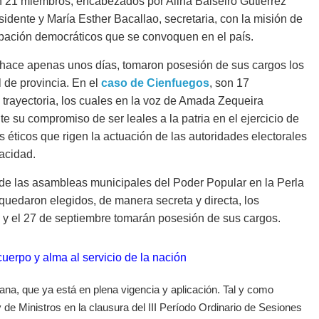
 21 miembros, encabezados por Alina Balseiro Gutiérrez
dente y María Esther Bacallao, secretaria, con la misión de
cipación democráticos que se convoquen en el país.
 hace apenas unos días, tomaron posesión de sus cargos los
l de provincia. En el
caso de Cienfuegos
, son 17
rayectoria, los cuales en la voz de Amada Zequeira
 su compromiso de ser leales a la patria en el ejercicio de
éticos que rigen la actuación de las autoridades electorales
racidad.
 de las asambleas municipales del Poder Popular en la Perla
 quedaron elegidos, de manera secreta y directa, los
ial y el 27 de septiembre tomarán posesión de sus cargos.
erpo y alma al servicio de la nación
ana, que ya está en plena vigencia y aplicación. Tal y como
de Ministros en la clausura del III Período Ordinario de Sesiones