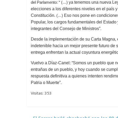
del Parlamento: “ (…)
ya tenemos una nueva Ley 
elecciones a los diferentes niveles en el país 
Constitución
. (…)
Eso nos pone en condiciones
Popular, los cargos fundamentales del Estado y 
Las series-caramelos de
Una serie 
integrantes del Consejo de Ministros”.
Shondaland
de muchas
13 marzo, 2026
Julio Martínez Molina
0
28 febrero, 2026
Desde la implementación de su Carta Magna, 
indetenible hacia un mejor presente futuro de 
entrega enfrentan la actual coyuntura energéti
Vuelvo a
Díaz-Canel: “
Somos un pueblo que no
entrañas de un pueblo, y hoy cuando se cumple
respuesta definitiva a quienes intenten rendir
Patria o Muerte”.
Divertida 
Visitas: 353
dramática
Terror chamánico coreano
29 diciembre, 2
14 marzo, 2026
Julio Martínez Molina
0
0