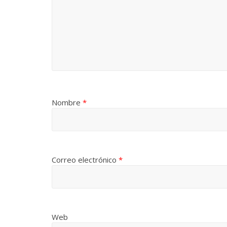
La efímera
Un vergel en las nieblas de
Villuendas
la nostalgia
21 septiembre, 
12 octubre, 2024
Francisco G. Navarro
0
3
Nombre
*
Correo electrónico
*
Web