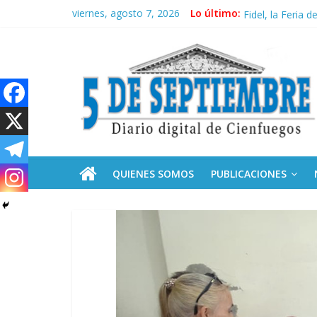
Saltar
viernes, agosto 7, 2026
Lo último:
Recorrió Díaz-C
al
Fidel, la Feria d
contenido
5
Premian a estud
Plan vacacional
Ceuta: anatomía 
Septiembre
Diario
digital
de
QUIENES SOMOS
PUBLICACIONES
Cienfuegos,
Cuba