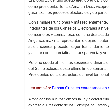
El propio 13 de julio quedó elegido el CEN
con
como presidenta, Tomás Amarán Díaz, vicepresi
garantizar los procesos electorales y de parti
Con similares funciones y más recientemente,
integrantes de los Consejos Electorales a nive
compañeros y compañeras con una destacada t
Angarica, máxima representante dejaron patente
sus funciones, proceder según los fundamentos 
y actuar con imparcialidad, transparencia y ve
Pero no queda ahí, en las sesiones ordinarias
del Sur, efectuadas este último fin de semana,
Presidentes de las estructuras a nivel territor
Lea también:
Pensar Cuba es entregarnos en cu
A tono con los nuevos tiempos la Ley electoral cub
expresó el Presidente de los Consejos de Estado y 