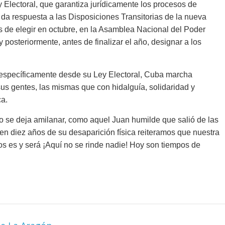
Electoral, que garantiza jurídicamente los procesos de
y da respuesta a las Disposiciones Transitorias de la nueva
Cuento de hadas
 de elegir en octubre, en la Asamblea Nacional del Poder
interclasista en la alta
posteriormente, antes de finalizar el año, designar a los
con los defectos
burguesía mexicana
 telenovelas
30 diciembre, 2025
Julio Martínez Mo
Julio Martínez Molina
0
0
específicamente desde su Ley Electoral, Cuba marcha
sus gentes, las mismas que con hidalguía, solidaridad y
ca.
 se deja amilanar, como aquel Juan humilde que salió de las
n diez años de su desaparición física reiteramos que nuestra
nos es y será ¡Aquí no se rinde nadie! Hoy son tiempos de
comedia
 argentina
Cine macizo de Cronen
025
Julio Martínez Molina
28 diciembre, 2025
Julio Martínez Mo
0