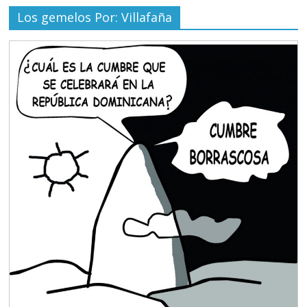
Los gemelos Por: Villafaña