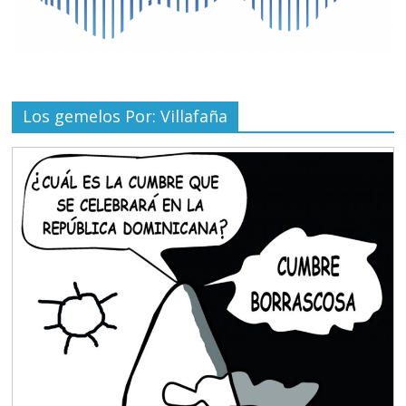
Los gemelos Por: Villafaña