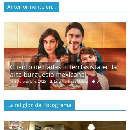
Anteriormente en…
s
Cuento de hadas interclasista en la
alta burguesía mexicana
30 diciembre, 2025
Julio Martínez Molina
0
La religión del fotograma