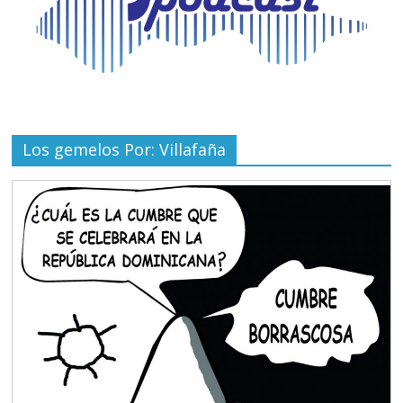
Los gemelos Por: Villafaña