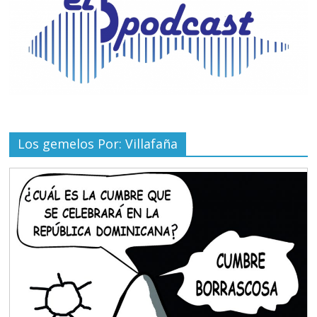
Los gemelos Por: Villafaña