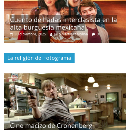
Cuento de hadas interclasista en la
alta burguesía mexicana
U
30 diciembre, 2025
Julio Martínez Molina
0
La religión del fotograma
Cine macizo de Cronenberg