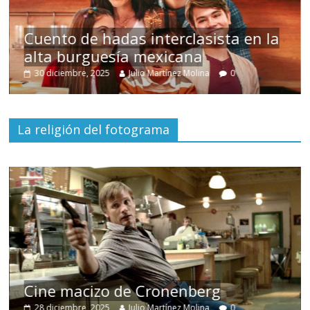
s
Cuento de hadas interclasista en la
alta burguesía mexicana
30 diciembre, 2025
Julio Martínez Molina
0
La religión del fotograma
Cine macizo de Cronenberg
28 diciembre, 2025
Julio Martínez Molina
0