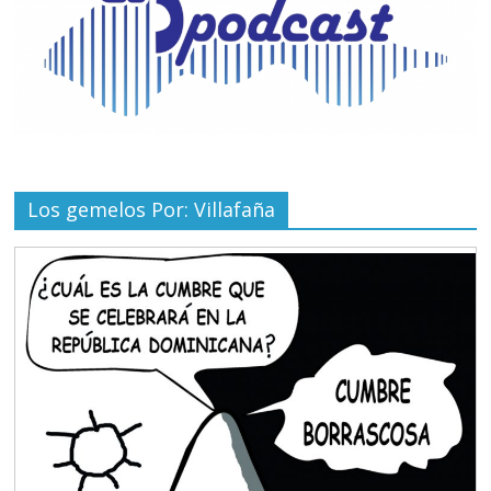
Los gemelos Por: Villafaña