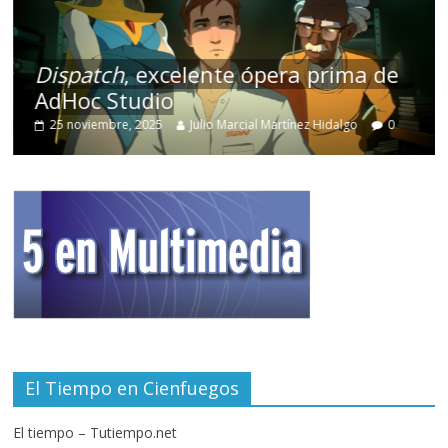
Dispatch
, excelente ópera prima de
AdHoc Studio
25 noviembre, 2025
Julio Marcial Martínez Hidalgo
0
El Tiempo en Cienfuegos
El tiempo – Tutiempo.net