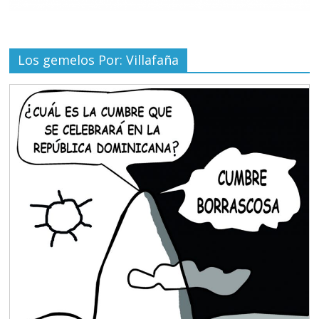
Los gemelos Por: Villafaña