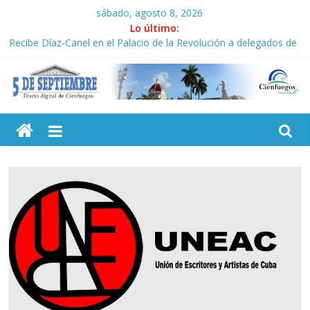
Saltar
sábado, agosto 8, 2026
al
Lo último:
contenido
Recibe Díaz-Canel en el Palacio de la Revolución a delegados de
la IV Asamblea Continental ALBA Movimientos
Frente Amplio de Dominicana reivindica legado de Fidel Castro
La derecha de América Latina corteja al escudo
5
MLB: Dodgers ante el espejo de su séptima caída
Cuba: Incentivos fiscales para impulsar las energías renovables
Septiembre
Diario
digital
de
Cienfuegos,
Cuba