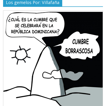
Los gemelos Por: Villafaña