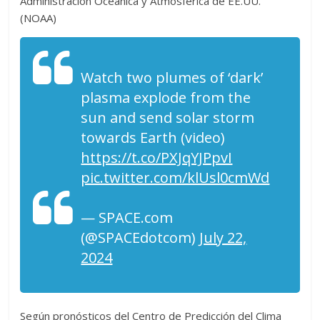
Administración Oceánica y Atmosférica de EE.UU.
(NOAA)
Watch two plumes of ‘dark’
plasma explode from the
sun and send solar storm
towards Earth (video)
https://t.co/PXJqYJPpvI
pic.twitter.com/klUsl0cmWd
— SPACE.com
(@SPACEdotcom)
July 22,
2024
Según pronósticos del Centro de Predicción del Clima