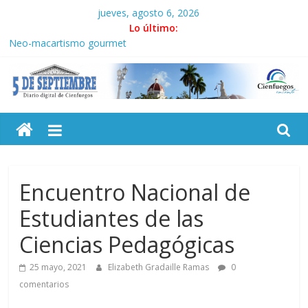
Saltar
jueves, agosto 6, 2026
al
Lo último:
contenido
Neo-macartismo gourmet
Culmina servicio militar activo para jóvenes en Cienfuegos
Otorgan Medalla de la Amistad al activista Donald Dutherland
Es de nosotros
5
Convocan a segunda edición de Beca para realizadoras mayores
de 50 años
Septiembre
Diario
Encuentro Nacional de
digital
Estudiantes de las
de
Cienfuegos,
Ciencias Pedagógicas
Cuba
25 mayo, 2021
Elizabeth Gradaille Ramas
0
comentarios