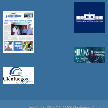
=========== Ave 54 No. 3516 C.P. 55100 Cienfuegos. Cuba.