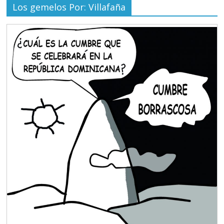
Los gemelos Por: Villafaña