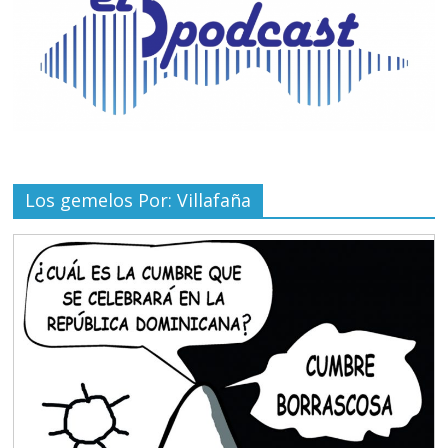
Los gemelos Por: Villafaña