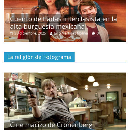
s
Cuento de hadas interclasista en la
alta burguesía mexicana
30 diciembre, 2025
Julio Martínez Molina
0
La religión del fotograma
Cine macizo de Cronenberg