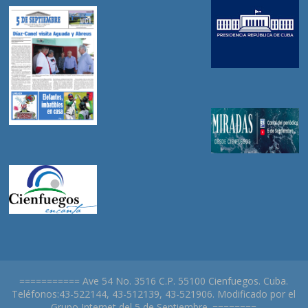
=========== Ave 54 No. 3516 C.P. 55100 Cienfuegos. Cuba.
Teléfonos:43-522144, 43-512139, 43-521906. Modificado por el
Grupo Internet del 5 de Septiembre. ========