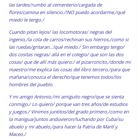
las tardes/rumbo al cementerio/cargada de
flores/camina en silencio./!NO puedo acordarme,/qué
miedo le tengo./
Cuando pitan lejos/ las locomotoras/ negras del
ingenio,/la cola de carros/rechinan sus hierros,/como si
las ruedas/gritaran…!qué miedo./ Sin embargo tengo/
dos cositas negras/ allá en el colegio/ que son las dos
cosas/ que de allí más quiero:/ el pizarroncito,/donde mi
maestro/me explica las cosas del libro tercero,/para que
mañana/conozca el derecho/que tenemos todos/los
hombres del pueblo.
Y mi amigo Antonio,/mi amiguito negro/que se sienta
conmigo./ Lo quiero/ porque van tres años/de estudios
y juegos./ Vinimos juntitos/del grado primero,/como en
la manigua/juntos anduvieron/luchando por Cuba/su
abuelo y mi abuelo,/para hacer la Patria de Martí y
Maceo./