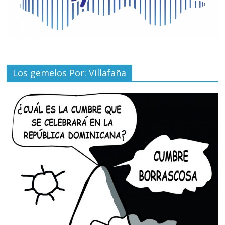
Los gemelos Por: Villafaña