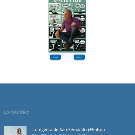
Lo más leído
La regenta de San Fernando (+Fotos)
105 vistas
|
publicado el 22/07/2026