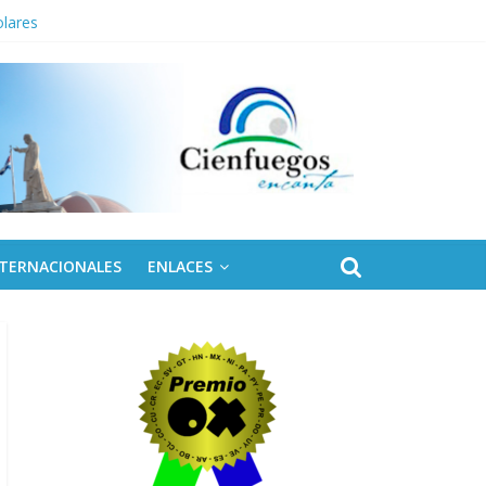
olares
ontinental ALBA Movimientos
NTERNACIONALES
ENLACES