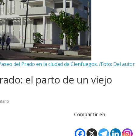
Paseo del Prado en la ciudad de Cienfuegos. /Foto: Del autor
rado: el parto de un viejo
tario
Compartir en