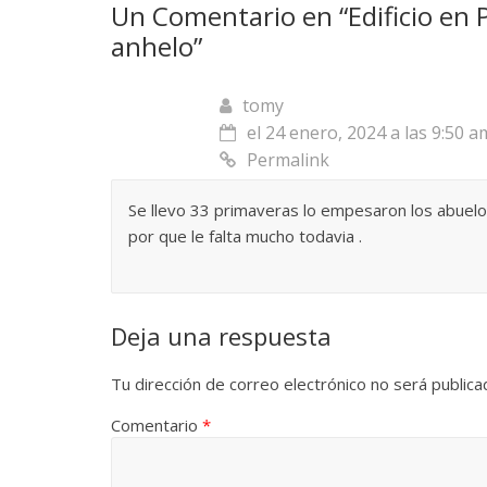
Un Comentario en “
Edificio en 
La efímera
anhelo
”
Un vergel en las nieblas de
Villuendas
la nostalgia
21 septiembre, 2
tomy
12 octubre, 2024
Francisco G. Navarro
0
3
el 24 enero, 2024 a las 9:50 a
Permalink
Se llevo 33 primaveras lo empesaron los abuelos
por que le falta mucho todavia .
Deja una respuesta
Tu dirección de correo electrónico no será publica
Comentario
*