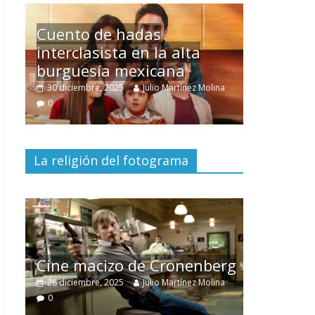
Un hombre entre dos
mundos
na
15 mayo, 2026
Julio Martínez Molina
0
La religión del fotograma
El documental
Nuestra
tierra
y el despojo de los
erg
pueblos originarios
ina
30 junio, 2026
Julio Martínez Molina
0