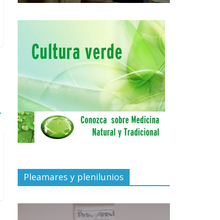
→
Pleamares y plenilunios