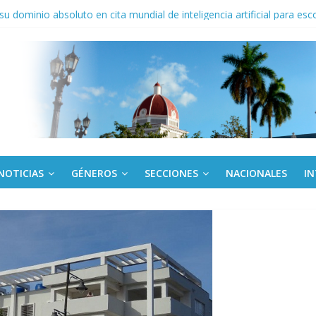
 y la victoria que no aparece en el medallero
 su dominio absoluto en cita mundial de inteligencia artificial para esc
derecho a la vivienda y critica sistema financiero
to del límite para trasferir desde la tarjeta Red
anel en el Palacio de la Revolución a delegados de la IV Asamblea C
NOTICIAS
GÉNEROS
SECCIONES
NACIONALES
I