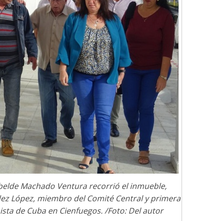
Cuento de hadas
interclasista en la alta
on los defectos
burguesía mexicana
telenovelas
30 diciembre, 2025
Julio Martínez Moli
Julio Martínez Molina
0
0
comedia
argentina
Cine macizo de Cronenb
belde Machado Ventura recorrió el inmueble,
 López, miembro del Comité Central y primera
25
Julio Martínez Molina
28 diciembre, 2025
Julio Martínez Mol
0
ista de Cuba en Cienfuegos. /Foto: Del autor