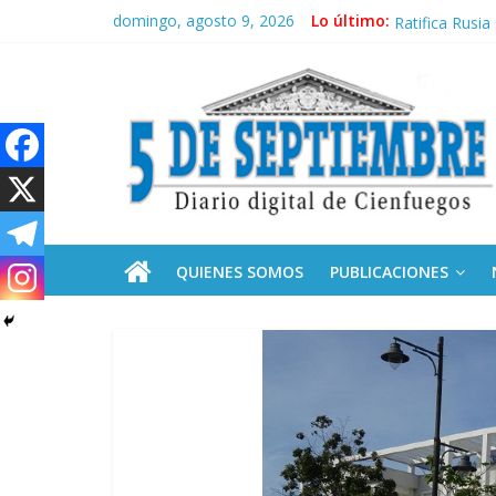
Saltar
domingo, agosto 9, 2026
Lo último:
Santo Domingo
al
Ratifica Rusia
contenido
5
Lula defiende 
Sobre el aumen
Recibe Díaz-C
Septiembre
Diario
digital
de
QUIENES SOMOS
PUBLICACIONES
Cienfuegos,
Cuba