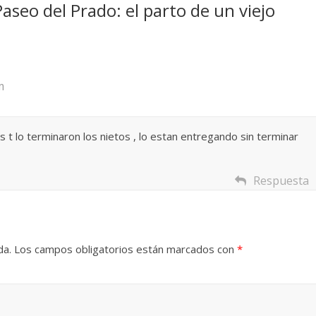
Paseo del Prado: el parto de un viejo
 Torre del
Responso por el alma
atormentada de Denís
024
Francisco G. Navarro
15 septiembre, 2024
Francisco G. Na
0
m
 t lo terminaron los nietos , lo estan entregando sin terminar
Respuesta
da.
Los campos obligatorios están marcados con
*