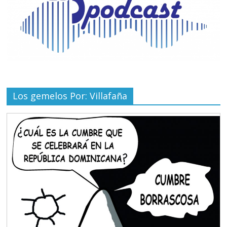
Los gemelos Por: Villafaña