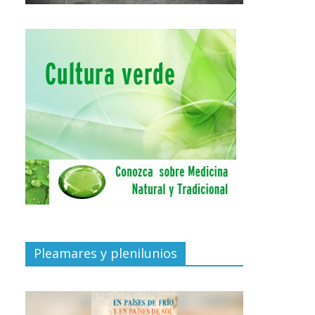
Pleamares y plenilunios