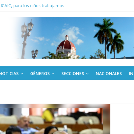
 ICAIC, para los niños trabajamos
noche opacado por el alcohol
anel Empresa Eléctrica de La Habana y otras instalaciones
del Libro y el legado editorial cubano
iantes cubanos en certamen de ballet en Sudáfrica
NOTICIAS
GÉNEROS
SECCIONES
NACIONALES
I