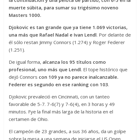
la continuación y una pelota de partido, con 6-5 en la
muerte súbita, para sumar su trigésimo noveno
Masters 1000.
Djokovic es tan grande que ya tiene 1.069 victorias,
una más que Rafael Nadal e Ivan Lendl
. Por delante de
él sólo restan Jimmy Connors (1.274) y Roger Federer
(1.251).
De igual forma,
alcanza los 95 títulos como
profesional, uno más que Lendl
. El tope histórico que
dejó Connors
con 109 ya no parece inalcanzable.
Federer es segundo en ese ranking con 103
.
Djokovic prevaleció en Cincinnati, con un tanteo
favorable de 5-7. 7-6(7) y 7-6(4), en 3 horas y 49
minutos. Fye la final más larga de la historia en el
certamen de Ohio.
El campeón de 23 grandes, a sus 36 años, da un golpe
sobre la mesa a una semana de iniciarse el US Open,