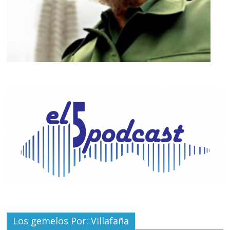
Los gemelos Por: Villafaña