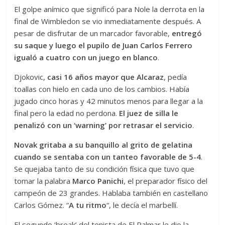
El golpe anímico que significó para Nole la derrota en la
final de Wimbledon se vio inmediatamente después. A
pesar de disfrutar de un marcador favorable,
entregó
su saque y luego el pupilo de Juan Carlos Ferrero
igualó a cuatro con un juego en blanco
.
Djokovic,
casi 16 años mayor que Alcaraz
, pedía
toallas con hielo en cada uno de los cambios. Había
jugado cinco horas y 42 minutos menos para llegar a la
final pero la edad no perdona.
El juez de silla le
penalizó con un ‘warning’ por retrasar el servicio
.
Novak gritaba a su banquillo al grito de gelatina
cuando se sentaba con un tanteo favorable de 5-4
.
Se quejaba tanto de su condición física que tuvo que
tomar la palabra
Marco Panichi
, el preparador físico del
campeón de 23 grandes. Hablaba también en castellano
Carlos Gómez. “
A tu ritmo
“, le decía el marbellí.
El segundo ‘break’ del tenista de El Palmar le dio la