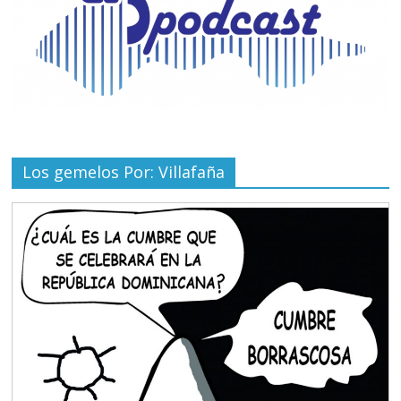
Los gemelos Por: Villafaña