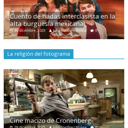
Cuento de hadas interclasista en la
alta burguesía mexicana
U
30 diciembre, 2025
Julio Martínez Molina
0
La religión del fotograma
Cine macizo de Cronenberg
28 diciembre, 2025
Julio Martínez Molina
0