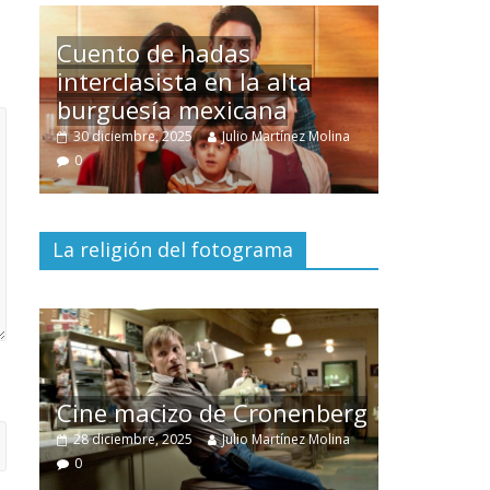
Un hombre entre dos
mundos
olina
15 mayo, 2026
Julio Martínez Molina
0
La religión del fotograma
El documental
Nuestra
tierra
y el despojo de los
berg
pueblos originarios
olina
30 junio, 2026
Julio Martínez Molina
0