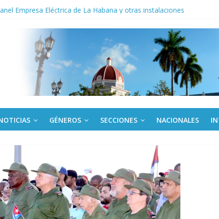
noche opacado por el alcohol
anel Empresa Eléctrica de La Habana y otras instalaciones
del Libro y el legado editorial cubano
iantes cubanos en certamen de ballet en Sudáfrica
 ICAIC, para los niños trabajamos
NOTICIAS
GÉNEROS
SECCIONES
NACIONALES
I