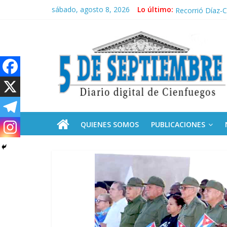
Saltar
sábado, agosto 8, 2026
Lo último:
El pulso de la 
al
Recorrió Díaz-C
contenido
5
Fidel, la Feria 
Premian a estud
Plan vacacional
Septiembre
Diario
digital
de
QUIENES SOMOS
PUBLICACIONES
Cienfuegos,
Cuba