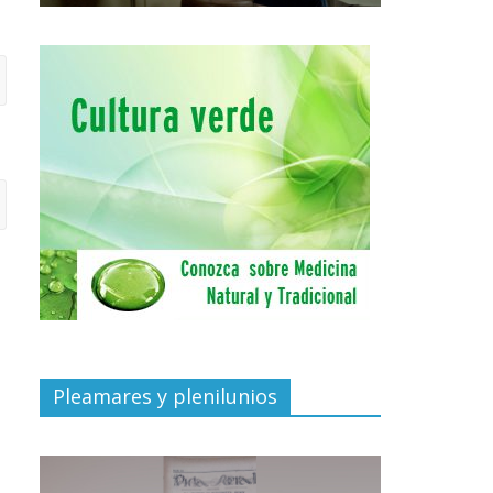
Pleamares y plenilunios