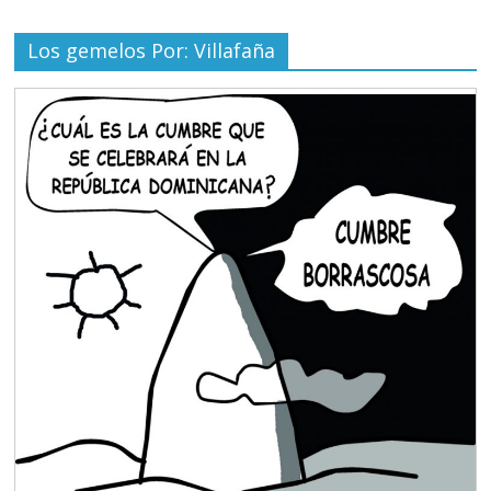
Los gemelos Por: Villafaña