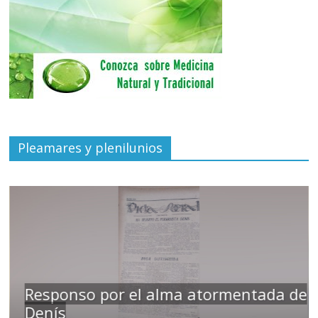
Pleamares y plenilunios
ponso por el alma atormentada de
ís
Tempra