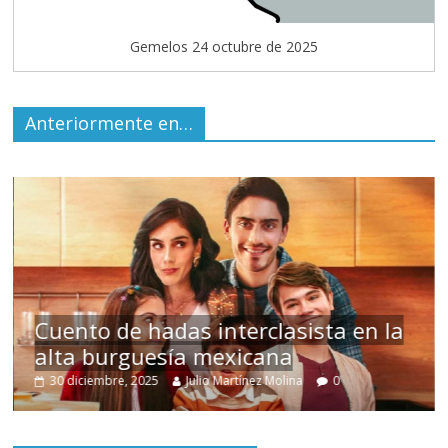
Gemelos 24 octubre de 2025
Anteriormente en…
 interclasista en la
 mexicana
Un hombre entre
lio Martínez Molina
0
15 mayo, 2026
Julio Martí