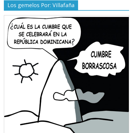
Los gemelos Por: Villafaña