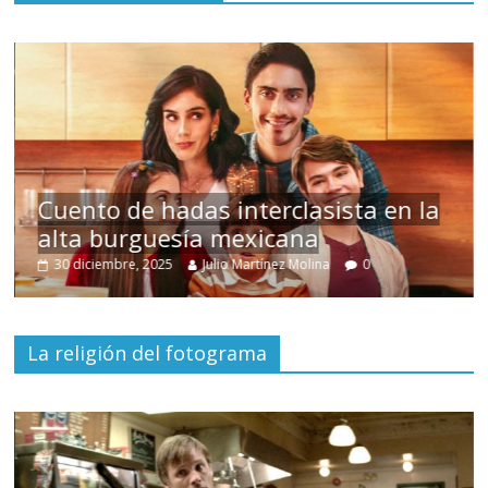
s
Cuento de hadas interclasista en la
alta burguesía mexicana
30 diciembre, 2025
Julio Martínez Molina
0
La religión del fotograma