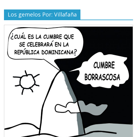
Los gemelos Por: Villafaña