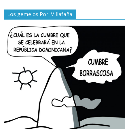
Los gemelos Por: Villafaña