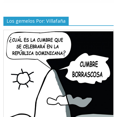
Los gemelos Por: Villafaña