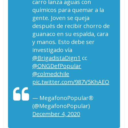
carro lanza aguas con
químicos para quemar a la
gente. Joven se queja
después de recibir chorro de
guanaco en su espalda, cara
y manos. Esto debe ser
investigado vía
@BrigadistaDign1
cc
@ONGDefPopular
@colmedchile
pic.twitter.com/987V5KhAEO
— MegafonoPopular®
(@MegafonoPopular)
December 4, 2020