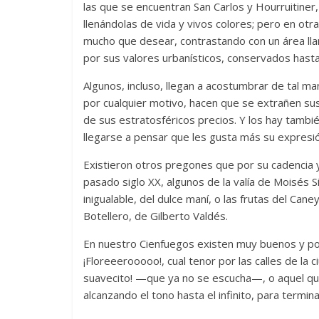
las que se encuentran San Carlos y Hourruitiner
llenándolas de vida y vivos colores; pero en ot
mucho que desear, contrastando con un área ll
por sus valores urbanísticos, conservados hasta
Las series-caramelos de
Una serie c
Shondaland
de muchas 
Algunos, incluso, llegan a acostumbrar de tal ma
por cualquier motivo, hacen que se extrañen su
13 marzo, 2026
Julio Martínez Molina
0
28 febrero, 2026
de sus estratosféricos precios. Y los hay tambi
llegarse a pensar que les gusta más su expresi
Existieron otros pregones que por su cadencia y
pasado siglo XX, algunos de la valía de Moisés 
inigualable, del dulce maní, o las frutas del Cane
Botellero, de Gilberto Valdés.
En nuestro Cienfuegos existen muy buenos y po
Divertida 
¡Floreeerooooo!, cual tenor por las calles de la c
dramática 
suavecito! —que ya no se escucha—, o aquel que
Terror chamánico coreano
29 diciembre, 202
alcanzando el tono hasta el infinito, para termin
14 marzo, 2026
Julio Martínez Molina
0
0