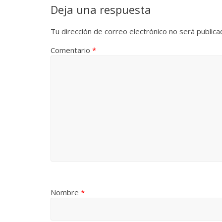
Deja una respuesta
La efímera 
Un vergel en las nieblas de
Villuendas
Tu dirección de correo electrónico no será publica
la nostalgia
21 septiembre, 20
Comentario
*
12 octubre, 2024
Francisco G. Navarro
0
3
Nombre
*