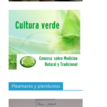
→
Pleamares y plenilunios