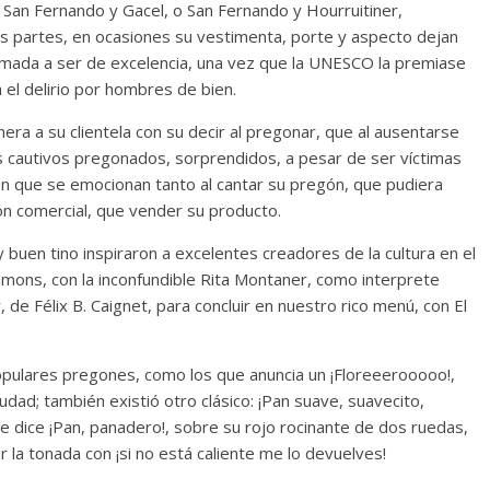
, San Fernando y Gacel, o San Fernando y Hourruitiner,
ras partes, en ocasiones su vestimenta, porte y aspecto dejan
Cuento de hadas
amada a ser de excelencia, una vez que la UNESCO la premiase
interclasista en la alta
 el delirio por hombres de bien.
on los defectos
burguesía mexicana
telenovelas
nera a su clientela con su decir al pregonar, que al ausentarse
30 diciembre, 2025
Julio Martínez Moli
s cautivos pregonados, sorprendidos, a pesar de ser víctimas
Julio Martínez Molina
0
0
én que se emocionan tanto al cantar su pregón, que pudiera
ón comercial, que vender su producto.
 buen tino inspiraron a excelentes creadores de la cultura en el
Simons, con la inconfundible Rita Montaner, como interprete
y, de Félix B. Caignet, para concluir en nuestro rico menú, con El
pulares pregones, como los que anuncia un ¡Floreeerooooo!,
comedia
iudad; también existió otro clásico: ¡Pan suave, suavecito,
argentina
Cine macizo de Cronenb
 dice ¡Pan, panadero!, sobre su rojo rocinante de dos ruedas,
5
Julio Martínez Molina
28 diciembre, 2025
Julio Martínez Moli
ar la tonada con ¡si no está caliente me lo devuelves!
0