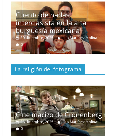
Un hombre entre dos
mundos
na
15 mayo, 2026
Julio Martínez Molina
0
La religión del fotograma
El documental
Nuestra
tierra
y el despojo de los
erg
pueblos originarios
na
30 junio, 2026
Julio Martínez Molina
0