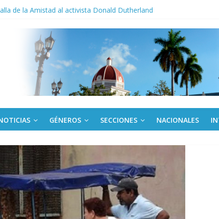
cio militar activo para jóvenes en Cienfuegos
la de la Amistad al activista Donald Dutherland
os
egunda edición de Beca para realizadoras mayores de 50 años
ac aniversario 65 con jornada Arte fiel
NOTICIAS
GÉNEROS
SECCIONES
NACIONALES
I