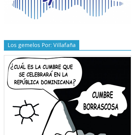
Los gemelos Por: Villafaña